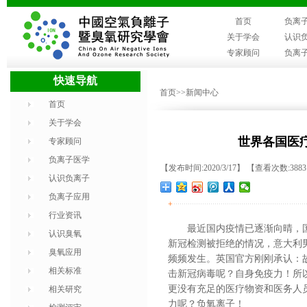
首页
负离
关于学会
认识
专家顾问
负离
快速导航
首页
>>新闻中心
首页
关于学会
世界各国医
专家顾问
负离子医学
【发布时间:2020/3/17】 【查看次数:388
认识负离子
负离子应用
+
行业资讯
最近国内疫情已逐渐向晴，
认识臭氧
新冠检测被拒绝的情况，意大利男
臭氧应用
频频发生。英国官方刚刚承认：
相关标准
击新冠病毒呢？自身免疫力！所
更没有充足的医疗物资和医务人
相关研究
力呢？负氧离子！