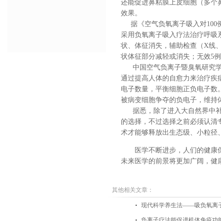
还能促进鼻粘膜上皮细胞（多个
效果。
据《空气负氧离子吸入对100
采用负氧离子吸入疗法治疗呼吸系
状、体征消失，辅助检查（X线、
状体征部分减轻或消失；无效5例
中国空气负离子暨臭氧研究学
通过提高人体的自愈力来治疗疾
电子数量，平衡细胞正负电子数
被病变细胞争夺的负电子，维持
据悉，除了进入大自然界中
的选择，不过选择之前必须认清
术才能够释放出生态级、小粒径
医学不断进步，人们的健康
未来医学的前景将更加广阔，健
其他相关文章：
现代科学养生法——吸负氧离
负离子疗法能促进机体免疫功