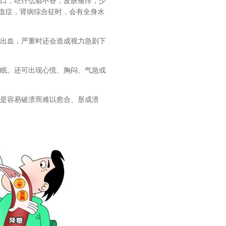
胃口，吃什么都不香，皮肤瘙痒，少
白血症，肾病综合征时，会有全身水
易出血，严重时还会造成视力急剧下
难眠。还可出现心慌、胸闷、气急或
或是容易破溃而难以愈合、形成溃