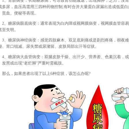
1、肾脏病变：长期糖尿病，可导致肾功能减退，出现脚肿，乏力，没
或多尿，血压高需用三四种药物控制;有时合并大量蛋白尿漏出造成低蛋
、贫血、便秘等表现。
2、糖尿病眼底病变：通常表现为白内障或视网膜病变，视网膜血管容
甚至失明。
3、糖尿病神经病变：感觉四肢麻木、双足底刺痛或是剧烈疼痛，彻夜
秘、胃口锐减、尿失禁或尿潴留、皮肤局部出汗等症状。
4、糖尿病大血管病变：双腿皮肤干燥、出汗少、营养差、色素沉着，
、发黑或出现“老烂脚”严重时需截肢。
那么，如果患者出现了以上6种症状，该怎么办呢?