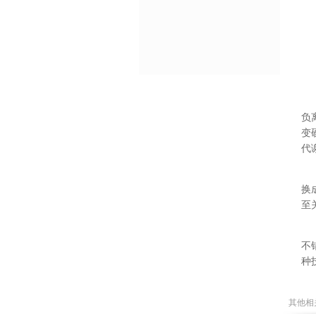
负
变
代
换
至
不
种
其他相