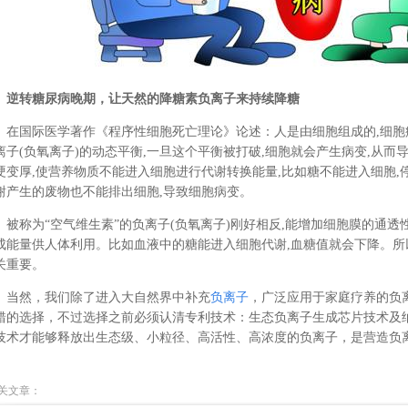
逆转糖尿病晚期，让天然的降糖素负离子来持续降糖
在国际医学著作《程序性细胞死亡理论》论述：人是由细胞组成的,细
离子(负氧离子)的动态平衡,一旦这个平衡被打破,细胞就会产生病变,从
硬变厚,使营养物质不能进入细胞进行代谢转换能量,比如糖不能进入细胞,
谢产生的废物也不能排出细胞,导致细胞病变。
被称为“空气维生素”的负离子(负氧离子)刚好相反,能增加细胞膜的通透
成能量供人体利用。比如血液中的糖能进入细胞代谢,血糖值就会下降。所
关重要。
当然，我们除了进入大自然界中补充
负离子
，广泛应用于家庭疗养的负
错的选择，不过选择之前必须认清专利技术：生态负离子生成芯片技术及
技术才能够释放出生态级、小粒径、高活性、高浓度的负离子，是营造负
关文章：