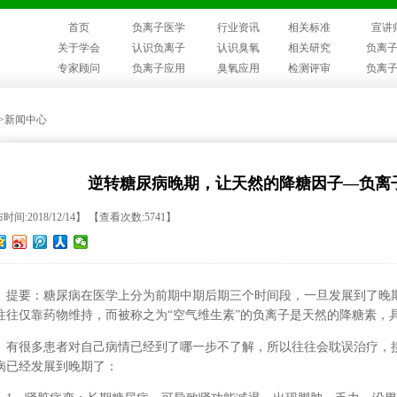
首页
负离子医学
行业资讯
相关标准
宣讲
关于学会
认识负离子
认识臭氧
相关研究
负离
专家顾问
负离子应用
臭氧应用
检测评审
负离
>>新闻中心
逆转糖尿病晚期，让天然的降糖因子—负离
间:2018/12/14】 【查看次数:5741】
提要：糖尿病在医学上分为前期中期后期三个时间段，一旦发展到了晚
往往仅靠药物维持，而被称之为“空气维生素”的负离子是天然的降糖素，
有很多患者对自己病情已经到了哪一步不了解，所以往往会耽误治疗，
病已经发展到晚期了：