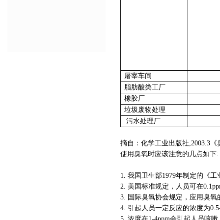
屠宰车间
脂肪酸类工厂
橡胶厂
垃圾废物处理
污水处理厂
摘自：化学工业出版社
,2003.3
《
使用臭氧时应该注意的几点如下
:
1.
我国卫生部
1979
年制定的《工
2.
美国标准规定，人员可在
0.1p
3.
国际臭氧协会规定，应用臭氧
4.
引起人员一定反应的浓度为
0.
5.
浓度在
1-4ppm
会引起人员咳嗽