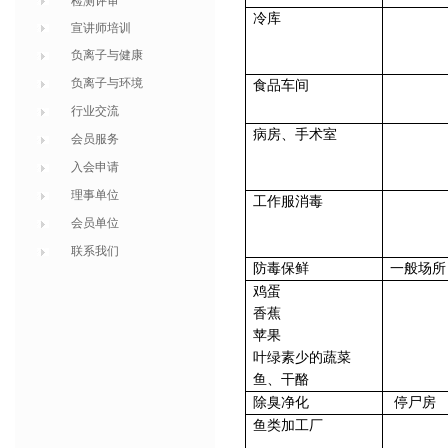
检测评审
冷库
宣讲师培训
负离子与健康
负离子与环境
食品车间
行业交流
病房、手术室
会员服务
入会申请
理事单位
工作服消毒
会员单位
联系我们
防毒保鲜
一般场所
鸡蛋
香蕉
苹果
叶绿素少的蔬菜
鱼、干酪
除臭净化
停尸房
鱼类加工厂