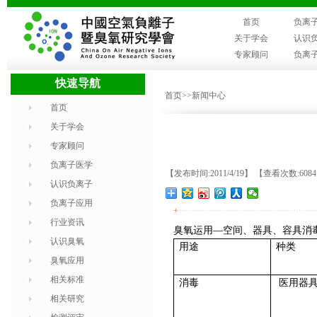
首页
负离
关于学会
认识
专家顾问
负离
快速导航
首页
>>新闻中心
首页
关于学会
专家顾问
负离子医学
【发布时间:2011/4/19】 【查看次数:608
认识负离子
负离子应用
+
行业资讯
臭氧运用
—
空间、器具、容具消
认识臭氧
用途
种类
臭氧应用
相关标准
消毒
医用器
相关研究