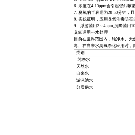
6.
浓度在
4-10ppm
会引起强烈咳
7.
臭氧的半衰期为
20-50
分钟，且
8.
实践证明，应用臭氧消毒防霉
9
．
浮游菌用
2
～
4ppm,
沉降菌用
1
臭氧运用
---
水处理
目前在世界范围内，纯净水、天
毒。在自来水臭氧净化应用时，
类别
纯净水
天然水
自来水
游泳池水
分质供水