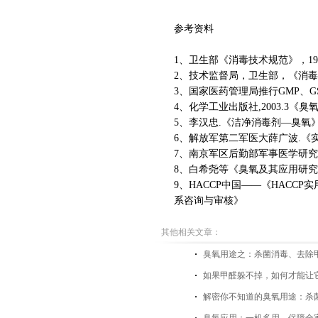
参考资料
1
、卫生部《消毒技术规范》，
1
2
、技术监督局，卫生部，《消毒
3
、国家医药管理局推行
GMP
、
G
4
、化学工业出版社
,2003.3
《臭
5
、李汉忠
.
《洁净消毒剂
—
臭氧
6
、解放军第二军医大薛广波
.
《
7
、南京军区后勤部军事医学研究
8
、白希尧等《臭氧及其应用研
9
、
HACCP
中国
——
《
HACCP
实
系咨询与审核》
其他相关文章：
臭氧用途之：杀菌消毒、去除
如果甲醛躲不掉，如何才能让
解密你不知道的臭氧用途：杀