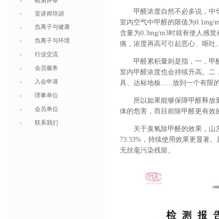
检测评审
甲醛浓度自然不必多说，中
宣讲师培训
室内空气中甲醛的限值为0.1mg
负离子与健康
含量为0.3mg/m3时就有使人感觉
负离子与环境
痛，浓度再高可引起恶心、呕吐、
行业交流
甲醛累积量则是指，一，甲
会员服务
室内甲醛浓度也会持续升高。二
入会申请
具、达标地板......放到一个
理事单位
所以如果能够保障甲醛释放量持
会员单位
体的危害，而目前除甲醛更有效的
联系我们
关于臭氧除甲醛的效果，山
73.33%，持续使用效果更显
无丝毫污染残留。