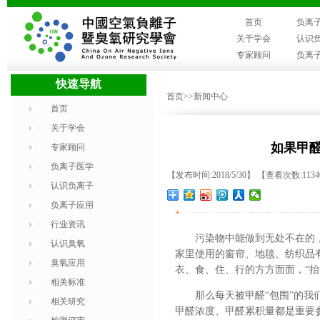
首页
负离
关于学会
认识
专家顾问
负离
快速导航
首页
>>新闻中心
首页
关于学会
如果甲
专家顾问
负离子医学
【发布时间:2018/5/30】 【查看次数:113
认识负离子
负离子应用
+
行业资讯
污染物中能做到无处不在的
认识臭氧
家里使用的窗帘、地毯、纺织品
臭氧应用
衣、食、住、行的方方面面，“抬
相关标准
那么每天被甲醛“包围”的我
相关研究
甲醛浓度、甲醛累积量都是重要