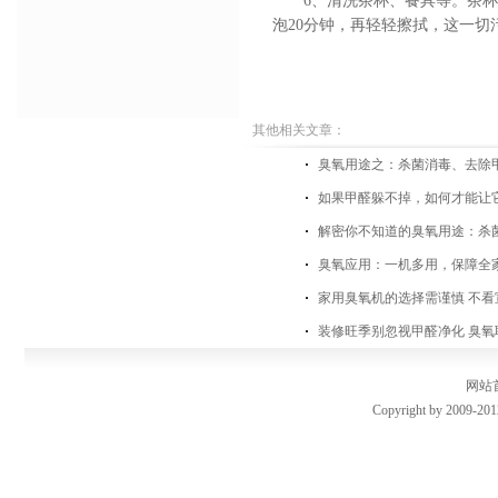
6、清洗茶杯、餐具等。茶
泡20分钟，再轻轻擦拭，这一切
其他相关文章：
臭氧用途之：杀菌消毒、去除
如果甲醛躲不掉，如何才能让
解密你不知道的臭氧用途：杀
臭氧应用：一机多用，保障全
家用臭氧机的选择需谨慎 不看
装修旺季别忽视甲醛净化 臭氧
网站
Copyright by 2009-201