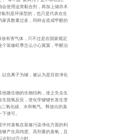
都会使用这类黏合剂，再加上储存木
胶黏剂是环保型的，也只是代表在生
的家具数量过多，同样会造成甲醛的
释放有害气体，只不过是在国家规定
这个装修旺季怎么小心翼翼，甲醛治
，以负离子为辅，被认为是目前净化
其他微生物的生物结构，使之失去生
发生脱氢反应，使化学键键长发生变
为二氧化碳、水和氧气。释放出的臭
一下便可。
庭中对臭氧在装修污染净化方面的利
能够产生高纯度、高剂量的臭氧，且
达到10万小时。