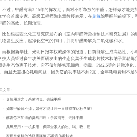
不过，甲醛有着3-15年的挥发期，面对不断释放的甲醛，怎样做才能更
究学会首席专家、高级工程师陶名章教授表示，在
臭氧
除甲醛的前提下，
甲醛的高效、长期治理。
比如根据西北化工研究院发布的《室内甲醛污染控制技术研究进展》的
机物发生反应，起净化空气的作用，并将甲醛降解为二氧化碳和水。
而根据新华社、光明日报等权威媒体的报道，目前能够生成高活性、小
科技人员经过多年攻关而研发出的生态负离子生成芯片技术和纳子富勒烯
领先生态负离子技术。它不仅能够实现细菌、病毒、PM2.5等的超微净化，
”。而且无需担心耗电问题，因为它的功率还不到2瓦，全年耗电费用不足8元
关文章：
臭氧用途之：杀菌消毒、去除甲醛
如果甲醛躲不掉，如何才能让它一直维持在达标含量?
解密你不知道的臭氧用途：杀菌消毒、去除甲醛
臭氧应用：一机多用，保障全家人的吃、喝、吸、用
家用臭氧机的选择需谨慎 不看宣传看技术