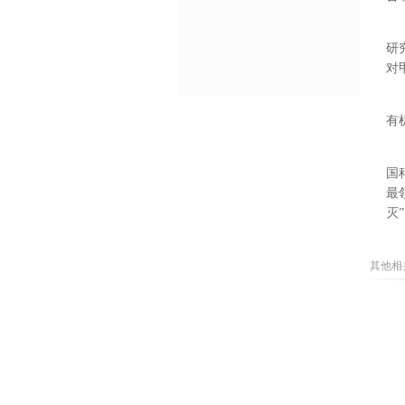
研
对
有
国
最
灭
其他相