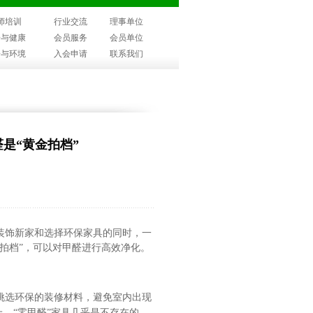
师培训
行业交流
理事单位
子与健康
会员服务
会员单位
子与环境
入会申请
联系我们
是“黄金拍档”
装饰新家和选择环保家具的同时，一
拍档”，可以对甲醛进行高效净化。
挑选环保的装修材料，避免室内出现
，“零甲醛”家具几乎是不存在的。