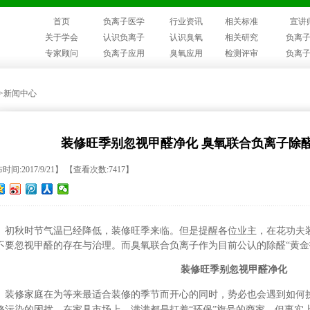
首页
负离子医学
行业资讯
相关标准
宣讲
关于学会
认识负离子
认识臭氧
相关研究
负离
专家顾问
负离子应用
臭氧应用
检测评审
负离
>>新闻中心
装修旺季别忽视甲醛净化 臭氧联合负离子除醛
时间:2017/9/21】 【查看次数:7417】
初秋时节气温已经降低，装修旺季来临。但是提醒各位业主，在花功夫
不要忽视甲醛的存在与治理。而臭氧联合负离子作为目前公认的除醛“黄金
装修旺季别忽视甲醛净化
装修家庭在为等来最适合装修的季节而开心的同时，势必也会遇到如何
修污染的困扰。在家具市场上，满满都是打着“环保”旗号的商家。但事实上