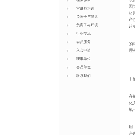
检测评审
因
宣讲师培训
材
负离子与健康
产
负离子与环境
超
行业交流
会员服务
的
入会申请
理
理事单位
会员单位
联系我们
甲
存
化
氧
用
合