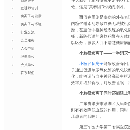
检测评审
使大脑处于相对供氧不足的状态
倦。这是“真春困”出现的原因。
宣讲师培训
负离子与健康
而假春困则是疾病的外在表
内糖代谢紊乱导致血糖无法被机
负离子与环境
靡，甚至使中枢神经系统的氧化
行业交流
畅，新陈代谢的废物积聚在人体
会员服务
以区分，很多人并不清楚糖尿病
入会申请
小粒径负离子——一举消灭“
理事单位
小粒径负离子
能够改善春困
会员单位
子通过促进单胺氧化酶的氧化脱氨
联系我们
化，能够调节自主神经高级中枢
效率并增加食欲，对改善睡眠、
小粒径负离子同时还能阻止引
广东省肇庆市鼎湖区人民医
到有有效降低血压的作用，同时
压患者的影响》。
第三军医大学第二附属医院