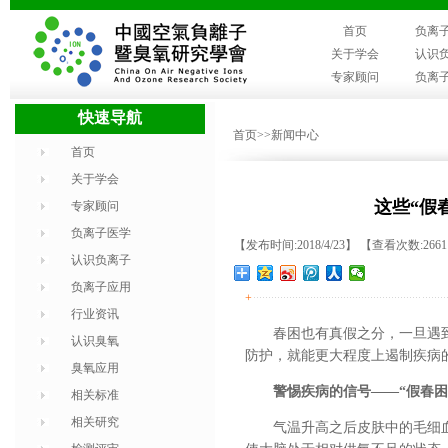
首页
负离
关于学会
认识
专家顾问
负离
快速导航
首页
>>新闻中心
首页
关于学会
这些“假
专家顾问
负离子医学
【发布时间:2018/4/23】 【查看次数:266
认识负离子
负离子应用
+
行业资讯
春困也有真假之分，一旦遇
认识臭氧
防护，就能更大程度上遏制疾病
臭氧应用
警惕疾病的信号——“假春困
相关标准
相关研究
气温升高之后皮肤中的毛细