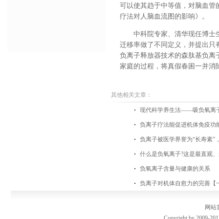
可以使其趋于中等值，对脑血管
疗法对人脑血流图的影响》。
中科院专家、清华现任博士
迁移率做了不同定义，并提出只
负离子释放器技术的森肽基负离
家庭的过程，将真假春困一并消
其他相关文章：
现代科学养生法——吸负氧离
负离子疗法能促进机体免疫功
负离子被医学界誉为“长寿素”
什么是负氧离子?这是最直观、
负氧离子含量与健康的关系
负离子对机体自愈力的完善【
网站
Copyright by 2009-201