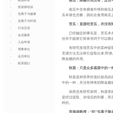
检测评审
南瓜：降糖作用没有，反而
宣讲师培训
南瓜中含有膳食纤维和南瓜
负离子与健康
瓜本身也含糖，因此在食用南瓜
负离子与环境
苦瓜：直接吃苦瓜，并没有
行业交流
已经确定的事实是，苦瓜本
会员服务
但并不能将它简单等同于可以降
入会申请
有研究发现苦瓜中的某种提
理事单位
烹调方法无法将它提取出来;即
会员单位
降血糖的作用。
联系我们
秋葵：只是众多蔬菜中的一
秋葵是种营养价值比较高的蔬
中的一种，并没有神奇的降血糖
虽然也有研究表明，秋葵里
是经过提取、浓缩后的剂量，而
样的。
李海涛教授：“吃”负离子降