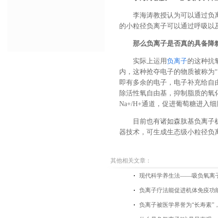
李海涛教授认为可以通过负
的小粒径负离子可以通过呼吸以
那么负离子是否真的具备降糖
实际上运用
负离子
的这种抗
内，这种抢夺电子的物质被称为
即有多余的电子，电子补充给自
除活性氧自由基，抑制脂质的氧
Na+/H+通道，促进葡萄糖进入
目前也有诸如森肽基负离子
器技术，可生成生态级小粒径负
其他相关文章：
现代科学养生法——吸负氧离
负离子疗法能促进机体免疫功
负离子被医学界誉为“长寿素”