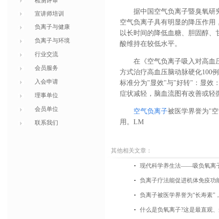
检测评审
据中国空气负离子暨臭氧研
宣讲师培训
空气负离子具有明显的降压作用
负离子与健康
以长时间的降低血糖、胆固醇、
负离子与环境
酸维持在较低水平。
行业交流
在《空气负离子吸入对高血
会员服务
方式治疗高血压脑动脉硬化100
入会申请
标准分为"显效"与"好转"：显
症状减轻，脑血流图有改善或轻
理事单位
会员单位
空气负离子
被医学界誉为"
用。LM
联系我们
其他相关文章：
现代科学养生法——吸负氧离
负离子疗法能促进机体免疫功
负离子被医学界誉为“长寿素”
什么是负氧离子?这是最直观、