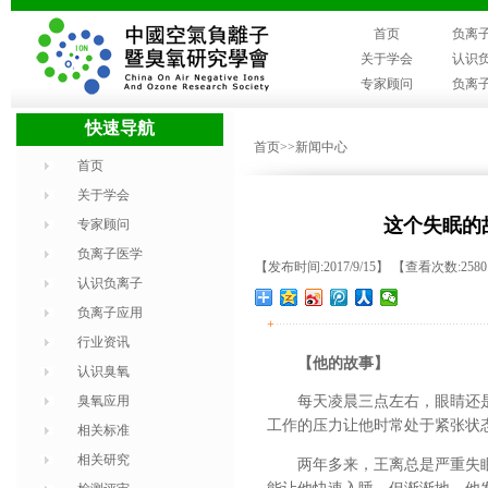
首页
负离
关于学会
认识
专家顾问
负离
快速导航
首页
>>新闻中心
首页
关于学会
这个失眠的
专家顾问
负离子医学
【发布时间:2017/9/15】 【查看次数:258
认识负离子
负离子应用
+
行业资讯
【他的故事】
认识臭氧
臭氧应用
每天凌晨三点左右，眼睛还
工作的压力让他时常处于紧张状
相关标准
相关研究
两年多来，王离总是严重失