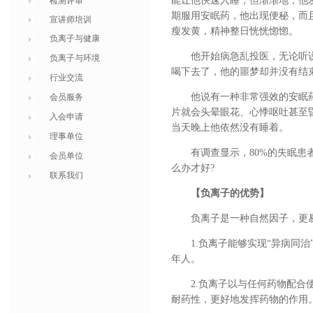
能让他快速入睡，但渐渐地，他
检测评审
期服用安眠药，他出现便秘，而
宣讲师培训
瘦发黄，精神整日恍恍惚惚。
负离子与健康
他开始病急乱投医，无论听
负离子与环境
喝下去了，他的噩梦却并没有结
行业交流
他说有一种非常强效的安眠
会员服务
片就会头晕眼花、心悸呕吐甚至
入会申请
当天晚上他依然没有睡着。
理事单位
有调查显示，80%的失眠
会员单位
么办才好?
联系我们
【负离子的优势】
负离子是一种自然因子，更
1.负离子能够实现“异病同
年人。
2.负离子以与任何药物配
耐药性，更好地发挥药物的作用