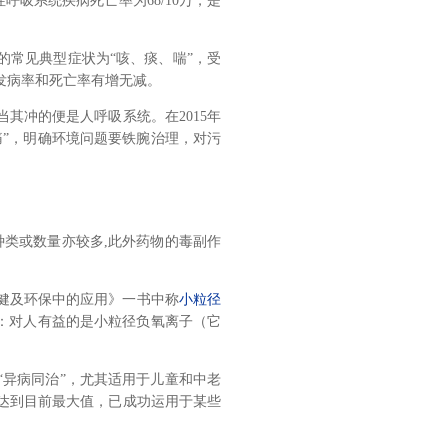
性呼吸系统疾病死亡率为68/10万，是
的常见典型症状为“咳、痰、喘”，受
发病率和死亡率有增无减。
其冲的便是人呼吸系统。在2015年
痛”，明确环境问题要铁腕治理，对污
种类或数量亦较多,此外药物的毒副作
健及环保中的应用》一书中称
小粒径
明：对人有益的是小粒径负氧离子（它
“异病同治”，尤其适用于儿童和中老
达到目前最大值，已成功运用于某些