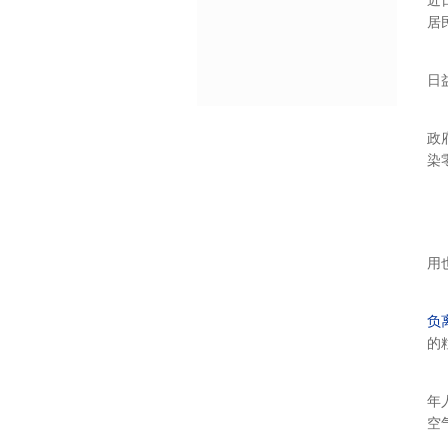
近
居
日
政
染
用
负
的
年
空