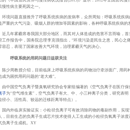
日的《中国居民营养与慢性病状况报告(2015)》显示：2012年全国居民慢
民慢性病主要死因之一。
环境问题直接推升了呼吸系统疾病的发病率，众所周知：呼吸系统疾病
益严重的大气污染、吸烟人群的增加等因素的影响，各种呼吸系统疾病的
近几年雾霾席卷我国大部分地区，而其对人体造成的危害不言而喻，首当
府工作报告中，国务院总理李克强指出，“环境污染是民生之患，民心之
零容忍，表现了国家改善大气环境，治理雾霾天气的决心。
呼吸系统的用药问题日益获关注
陈少周教授介绍，目前临床上呼吸系统疾病的药物治疗牵涉面广, 用药
也成为困扰用药问题的“老大难”。
由中国空气负离子暨臭氧研究协会专家组编著的《空气负离子在医疗保
离子
为“空气维生素”，空气负离子有大、中、小三种离子分类，研究表
粒径小、活性高、较远的迁移距离等特点）。
国内外临床实验证实：小粒径负离子可有效消除药物的毒副作用，实现
人，目前生态的负离子生成芯片技术使得人工生成的小粒径负氧离子浓度
气负离子生成机。XY