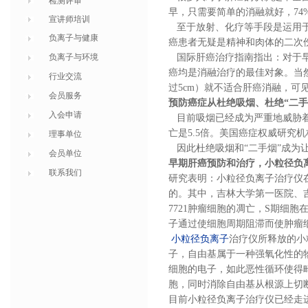
检测评审
早，只需要简单的消融就好，7
宣讲师培训
至于放射、化疗等手段是运用于
负离子与健康
癌患者无疑是精神和肉体的二次
负离子与环境
国际肝癌治疗指南指出：对于早期
癌均是消融治疗的最佳对象。当
行业交流
过5cm）就不适合肝癌消融，可
会员服务
预防癌症从杜绝吸烟、杜绝“二手
入会申请
目前吸烟已经成为严重地威胁着
亡是5.5倍。美国癌症权威研究机
理事单位
因此杜绝吸烟和“二手烟”成为
会员单位
早期肝癌预防和治疗，小粒径负
联系我们
研究表明：小粒径负离子治疗仪
的。其中，吉林大学第一医院、
7721肿瘤细胞的凋亡，S期细
子通过使细胞周期阻滞而使肿瘤细
小粒径负离子
治疗仪所释放的小
子，自由基属于一种强氧化性的
细胞的电子，如此恶性循环使得
胞，同时消除自由基从根源上切
目前小粒径负离子治疗仪已经走