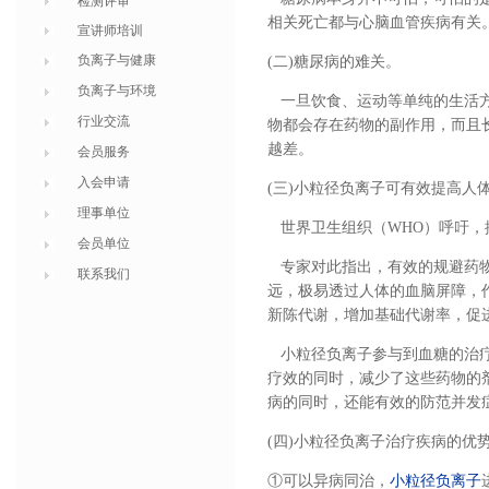
检测评审
相关死亡都与心脑血管疾病有关
宣讲师培训
负离子与健康
(
二
)
糖尿病的难关。
负离子与环境
一旦饮食、运动等单纯的生活方
行业交流
物都会存在药物的副作用，而且
越差。
会员服务
入会申请
(
三
)
小粒径负离子可有效提高人
理事单位
世界卫生组织（
WHO
）呼吁，
会员单位
专家对此指出，有效的规避药物
联系我们
远，极易透过人体的血脑屏障，
新陈代谢，增加基础代谢率，促
小粒径负离子参与到血糖的治疗
疗效的同时，减少了这些药物的
病的同时，还能有效的防范并发
(
四
)
小粒径负离子治疗疾病的优
①可以异病同治，
小粒径负离子