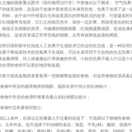
生主编的国家重点图书《现代物理治疗学》中曾做出以下阐述： 空气负
子则使其加快，这是由于血液中胶体质点本身荷负电，负离子加强了这一
。同样，由于血中纤维蛋白元和血浆蛋白的带电状况的改变，可使凝血时
常红细胞带负电荷，它们之间相互排斥，保持一定距离，而病变老化的红
，根据正负相吸的原理，与健康的细胞相聚，红细胞凝聚成团，造成血液
膜电位，促使其变成正常带负电的细胞，从而有效降低血液粘稠度。
光明日报和新华社报道人工负离子生成技术已经达到生态级，是一种应用
负离子释放器技术的负氧离子生成机，可以生成等同于大自然的生态负离
体血脑屏障，对人体健康起疗养保健的作用。小粒径负离子吸入疗法是十
助合理饮食则可以更好地控制血脂。
饮食方面高血脂患者要食用一些能够降血脂的食物，但这些食物应该具备
、食物中所含的脂类物质胆固醇、脂肪在其中所占的比例较小；
、食物中所含的食用纤维素含量占的比例要比较大；
、食物中总热量相对较少。
据以上条件，在保证总热量摄入不过量的前提下，可选择以下植物性食物
糠)、玉米外皮。也可选择下列动物性食品：海蛰、牛乳(鲜)、酸奶、脱脂牛奶
熟)、蛤蜊、牛肉(瘦)、猪肉(瘦)、羊肉(瘦)、兔肉、带鱼、蛇肉、鸡肉松