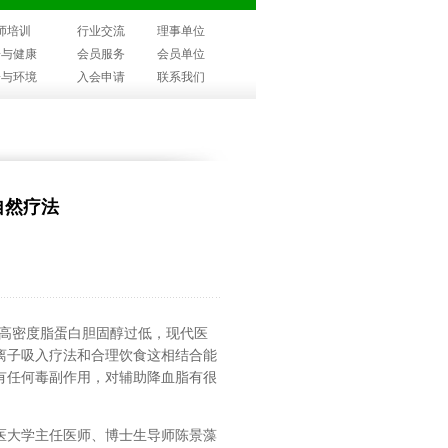
师培训
行业交流
理事单位
子与健康
会员服务
会员单位
子与环境
入会申请
联系我们
自然疗法
高或高密度脂蛋白胆固醇过低，现代医
离子吸入疗法和合理饮食这相结合能
有任何毒副作用，对辅助降血脂有很
医大学主任医师、博士生导师陈景藻