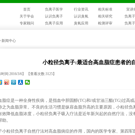
首页
负离子医学
行业资讯
相关标准
宣讲
关于学会
认识负离子
认识臭氧
相关研究
负离
专家顾问
负离子应用
臭氧应用
检测评审
负离
>>新闻中心
小粒径负离子:最适合高血脂症患者的
时间:2016/3/6】 【查看次数:3125】
血脂症是一种全身性疾病，是指血中胆固醇(TC)和/或甘油三酯(TG)过
称之为血脂异常。不良的生活习惯是纵容血脂升高的主要原因，小粒径负
有效降低血脂浓度，小粒径负离子吸入疗法是近年新兴起的自然疗法，没
帮助。
于小粒径负离子自然疗法对高血脂病症的作用，国内的医学专家、第四军