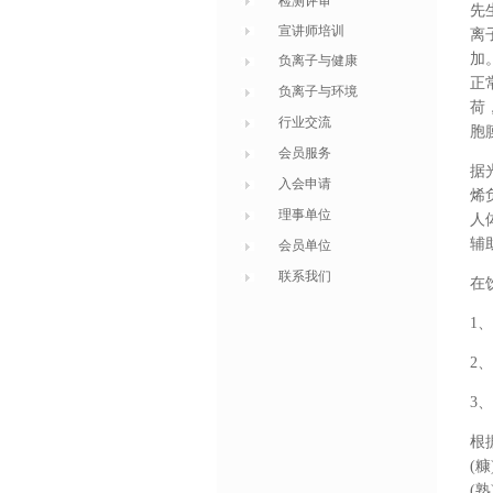
检测评审
先
宣讲师培训
离
加
负离子与健康
正
负离子与环境
荷
行业交流
胞
会员服务
据
入会申请
烯
理事单位
人
辅
会员单位
联系我们
在
1
2
3
根
(
(