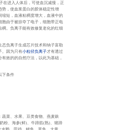
离子在进入人体后，可使血沉减慢，正
趋势，使血浆蛋白的胶体稳定性增
间缩短，血液粘稠度增大，血液中的
细胞由于被掠夺了电子，细胞带正电
粘稠。负离子能有效修复老化的红细
生态负离子生成芯片技术和纳子富勒
子。因为只有
小粒径负离子
才有透过
分有效的的自然疗法，以此为基础，
以下条件
：蔬菜、水果、豆类食物、燕麦麸
粉、海参(鲜)、牛蹄筋(熟)、猪蹄
、盐水鸭、田鸡、鲤鱼、草鱼、大黄