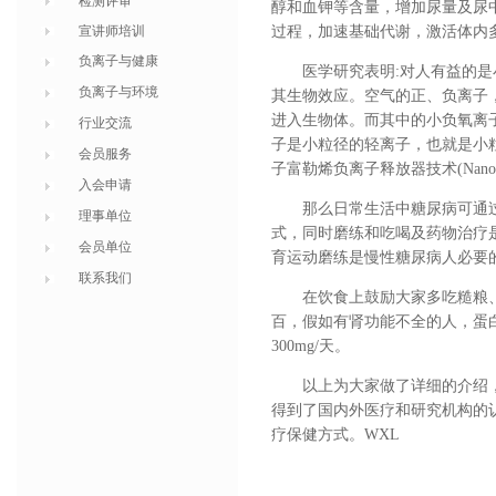
检测评审
醇和血钾等含量，增加尿量及尿
宣讲师培训
过程，加速基础代谢，激活体内
负离子与健康
医学研究表明:对人有益的
负离子与环境
其生物效应。空气的正、负离子
进入生物体。而其中的小负氧离
行业交流
子是小粒径的轻离子，也就是小粒径负离
会员服务
子富勒烯负离子释放器技术(Nano fuii
入会申请
那么日常生活中糖尿病可通
理事单位
式，同时磨练和吃喝及药物治疗
会员单位
育运动磨练是慢性糖尿病人必要
联系我们
在饮食上鼓励大家多吃糙粮
百，假如有肾功能不全的人，蛋白
300mg/天。
以上为大家做了详细的介绍
得到了国内外医疗和研究机构的
疗保健方式。WXL