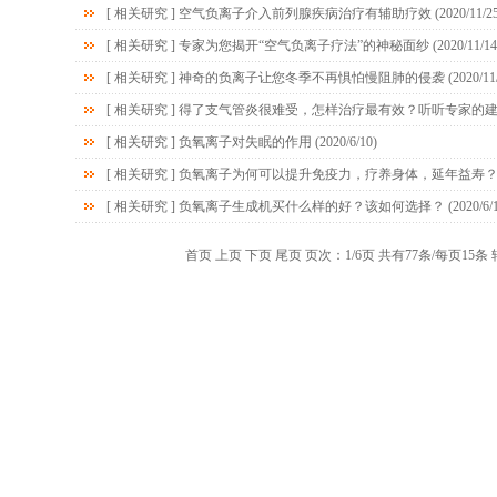
[
相关研究
]
空气负离子介入前列腺疾病治疗有辅助疗效
(2020/11/2
[
相关研究
]
专家为您揭开“空气负离子疗法”的神秘面纱
(2020/11/14
[
相关研究
]
神奇的负离子让您冬季不再惧怕慢阻肺的侵袭
(2020/11
[
相关研究
]
得了支气管炎很难受，怎样治疗最有效？听听专家的
[
相关研究
]
负氧离子对失眠的作用
(2020/6/10)
[
相关研究
]
负氧离子为何可以提升免疫力，疗养身体，延年益寿
[
相关研究
]
负氧离子生成机买什么样的好？该如何选择？
(2020/6/
首页 上页
下页
尾页
页次：1/6页 共有77条/每页15条