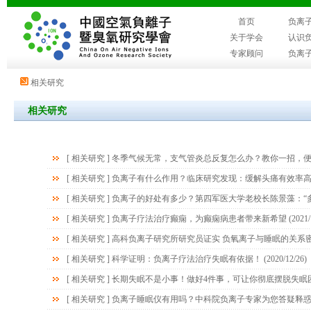
首页
负离
关于学会
认识
专家顾问
负离
相关研究
相关研究
[
相关研究
]
​冬季气候无常，支气管炎总反复怎么办？教你一招，
[
相关研究
]
负离子有什么作用？临床研究发现：缓解头痛有效率高达
[
相关研究
]
负离子的好处有多少？第四军医大学老校长陈景藻：“
[
相关研究
]
负离子疗法治疗癫痫，为癫痫病患者带来新希望
(2021/
[
相关研究
]
高科负离子研究所研究员证实 负氧离子与睡眠的关系
[
相关研究
]
科学证明：负离子疗法治疗失眠有依据！
(2020/12/26)
[
相关研究
]
长期失眠不是小事！做好4件事，可让你彻底摆脱失眠
[
相关研究
]
负离子睡眠仪有用吗？中科院负离子专家为您答疑释