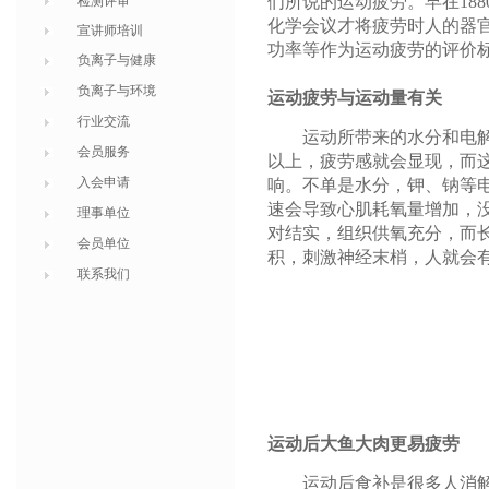
们所说的运动疲劳。早在18
检测评审
化学会议才将疲劳时人的器
宣讲师培训
功率等作为运动疲劳的评价
负离子与健康
负离子与环境
运动疲劳与运动量有关
行业交流
运动所带来的水分和电解质
会员服务
以上，疲劳感就会显现，而
入会申请
响。不单是水分，钾、钠等
速会导致心肌耗氧量增加，
理事单位
对结实，组织供氧充分，而
会员单位
积，刺激神经末梢，人就会
联系我们
运动后大鱼大肉更易疲劳
运动后食补是很多人消解运