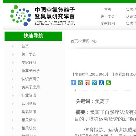
首页
负离
关于学会
认识
专家顾问
负离
快速导航
首页
>>新闻中心
首页
关于学会
专家顾问
负离子医学
【发布时间:2013/10/10】 【查看次数:35
认识负离子
负离子应用
+
行业资讯
关键词
：负离子
认识臭氧
臭氧应用
摘要
：负离子自然疗法没有
目的，堪称运动疲劳的新“解
相关标准
相关研究
体育锻炼、运动训练或者比