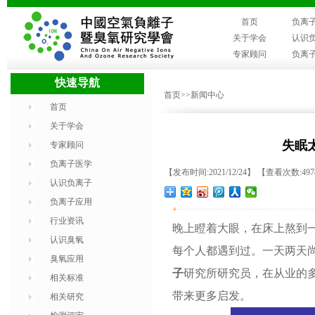
首页
负离
关于学会
认识
专家顾问
负离
快速导航
首页
>>新闻中心
首页
关于学会
失眠
专家顾问
负离子医学
【发布时间:2021/12/24】 【查看次数:49
认识负离子
负离子应用
+
行业资讯
晚上瞪着大眼，在床上熬到
认识臭氧
每个人都遇到过。一天两天
臭氧应用
子
研究所研究员，在从业的
相关标准
带来更多启发。
相关研究