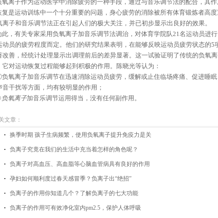
氧离子作为运动医学中消除疲劳的一种手段，通过与音乐调节法的配合，其作
复是运动训练中一个十分重要的问题，身心疲劳的消除被所有体育锻炼者高度
氧离子和音乐调节法正在引起人们的极大关注，并已初步显示出良好的效果。
此，有关专家采用负氧离子加音乐调节法调治，对体育学院队21名运动员进行
运动员的疲劳程度而定。他们的研究结果表明，在能够反映运动员疲劳状态的5
著改善，经统计处理显示出调理前后的差异显著。这一试验证明了传统的负氧离
，它对运动恢复过程能够起到积极的作用。陈晓光等认为：
负氧离子加音乐调节在迅速消除运动员疲劳，缓解或止住临场疼痛、促进睡眠
声音干扰等方面，均有较明显的作用；
②
负氧离子
加音乐调节运用得当，没有任何副作用。
关文章：
换季时期 孩子生病频繁，使用负氧离子提升免疫力是关
负离子究竟在我们的生活中充当着怎样的角色呢？
负离子对高血压、高血脂等心脑血管病具有良好的作用
孕妇如何顺利度过春天感冒季？负离子出“绝招”
负离子的作用你知道几个？了解负离子的七大功能
负离子的作用可有效净化室内pm2.5，保护人体呼吸