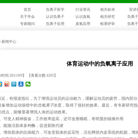
首页
负离子医学
行业资讯
相关标准
宣讲
关于学会
认识负离子
认识臭氧
相关研究
负离
专家顾问
负离子应用
臭氧应用
检测评审
负离
>>新闻中心
体育运动中的负氧离子应用
时间:2011/9/9】 【查看次数:4205】
近，有报道指出，为了增强运动员的运动耐力，缓解运动员的疲劳，国内部分
设备增加运动场馆中的
负氧离子
浓度，取得了很好的效果。最近，有专家研究指
的优点，能够显著增强人体的运动效果。
、可使人精神振奋，工作效率提高，还可改善睡眠，有明显的镇痛作用
、能激活肌体多种酶，促进新陈代谢
、增加肌体的抗病能力，可改变肌体的反应性，活化网状内皮系统的机能，增