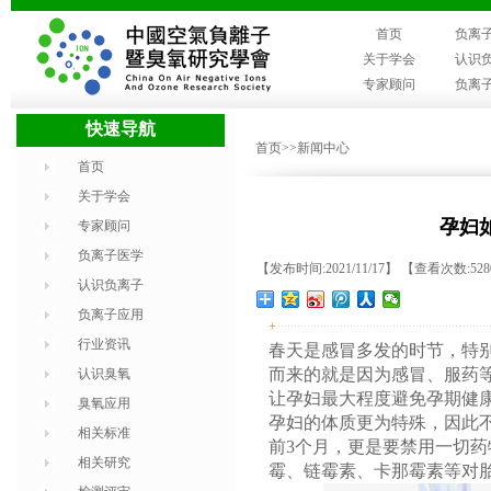
首页
负离
关于学会
认识
专家顾问
负离
快速导航
首页
>>新闻中心
首页
关于学会
孕妇
专家顾问
负离子医学
【发布时间:2021/11/17】 【查看次数:52
认识负离子
负离子应用
+
行业资讯
春天是感冒多发的时节，特别
而来的就是因为感冒、服药
认识臭氧
让孕妇最大程度避免孕期健
臭氧应用
孕妇的体质更为特殊，因此不
相关标准
前3个月，更是要禁用一切
相关研究
霉、链霉素、卡那霉素等对