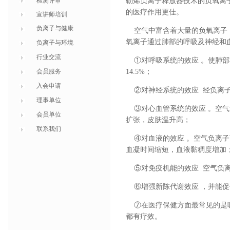
检测评审
勒烯负离子释放器技术的负氧离
的医疗作用更佳。
宣讲师培训
负离子与健康
空气中富含着大量的负氧离子，
氧离子通过肺部的呼吸及神经和
负离子与环境
行业交流
①对呼吸系统的效应 。使肺部功
会员服务
14.5%；
入会申请
②对神经系统的效应 经负离子
理事单位
③对心血管系统的效应 。空气
会员单位
扩张，皮肤温升高；
联系我们
④对血液的效应 。空气负离子
血凝时间缩短，血液黏稠度增加
⑤对免疫机能的效应 空气负离
⑥增强新陈代谢效应 ，并能促
⑦在医疗保健方面最常见的是吸
都有疗效。