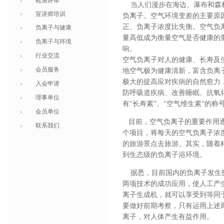
检测评审
当人们漫步在海边、瀑布和森林
宣讲师培训
负离子。空气环境变差的主要原
正、负离子浓度比失衡。空气负
负离子与健康
量高低成为衡量空气是否健康的
负离子与环境
响。
行业交流
空气负离子对人的健康、长寿及
会员服务
地空气极为健康清新，富含负离
极大的提高应对疾病的自然愈力
入会申请
防呼吸道疾病、改善睡眠、抗氧
理事单位
有“长寿素”、“空气维生素”的称
会员单位
目前，空气负离子的重要作用逐
联系我们
个项目，将每天的空气负离子浓
的旅游景点去旅游。其实，随着
到生态级的负离子浴环境。
据悉，目前国内的负离子发生技
两项技术的成功应用，使人工产
离子生成机，就可以享受到等同
要做好前期考察，只有运用上述
离子，对人体产生有益作用。