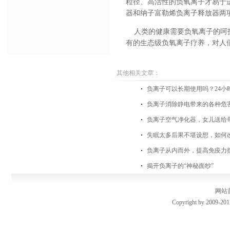
粒径、高活性的负氧离子才易于
器和纳子富勒烯负离子释放器两
人类的健康需要负氧离子的呵护
有的生态级负氧离子疗养，对人们
其他相关文章：
负离子可以长期使用吗？24小
负离子消除静电带来的各种危
负离子空气净化器，女儿送给
失眠太多后果不堪设想，如何
负离子从内而外，提高免疫力
揭开负离子的“神秘面纱”
网站
Copyright by 2009-201