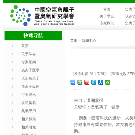
首页
负离
关于学会
认识
专家顾问
负离
快速导航
首页
>>新闻中心
首页
关于学会
专家顾问
负离子医学
【发布时间:2011/7/28】 【查看次数:375
认识负离子
负离子应用
+
行业资讯
来自：潇湘晨报
认识臭氧
关键词：负氧离子 健康
臭氧应用
摘要：随着科技的进步，人类对
相关标准
持健康具有重要作用。本文将总
相关研究
助。