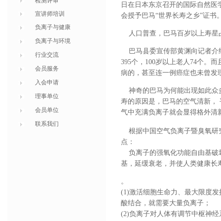
检测评审
日在日本东京召开的国际自然医学
宣讲师培训
会授予巴马“世界长寿之乡”证书
负离子与健康
人口普查，巴马百岁以上寿星占
负离子与环境
巴马县委宣传部黄渊向记者介绍，
行业交流
395个，100岁以上老人74
会员服务
病的，甚至连一例癌症也未曾发
入会申请
神奇的巴马为何能出现如此众多
理事单位
寿的原因是，巴马的空气清新，
会员单位
气中充满负离子就会显得格外清
联系我们
根据中国空气负离子暨臭氧研究
点：
负离子的强氧化功能自由基破坏
基，延缓衰老，并使人类健康长
。
(1)激活细胞生命力、最大限度
酸结合，就需要大量负离子；
(2)负离子对人体有调节中枢神