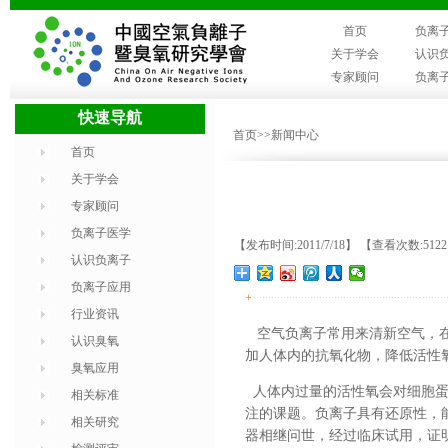
首页
负离
关于学会
认识
专家顾问
负离
快速导航
首页
>>新闻中心
首页
关于学会
专家顾问
负离子医学
【发布时间:2011/7/18】 【查看次数:512
认识负离子
负离子应用
+
行业资讯
空气负离子
常用来清新空气，
认识臭氧
加人体内的抗氧化物，降低活性
臭氧应用
人体内过量的活性氧会对细胞蛋
相关标准
注的课题。负离子具有还原性，
相关研究
器相继问世，经过临床试用，证