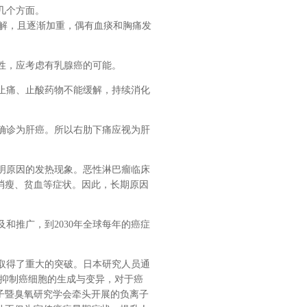
几个方面。
解，且逐渐加重，偶有血痰和胸痛发
性，应考虑有乳腺癌的可能。
止痛、止酸药物不能缓解，持续消化
确诊为肝癌。所以右肋下痛应视为肝
明原因的发热现象。恶性淋巴瘤临床
消瘦、贫血等症状。因此，长期原因
推广，到2030年全球每年的癌症
取得了重大的突破。日本研究人员通
，抑制癌细胞的生成与变异，对于癌
子暨臭氧研究学会牵头开展的负离子