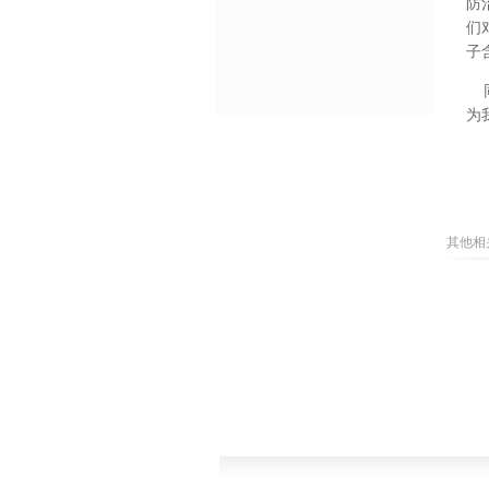
防
们
子
同
为
其他相