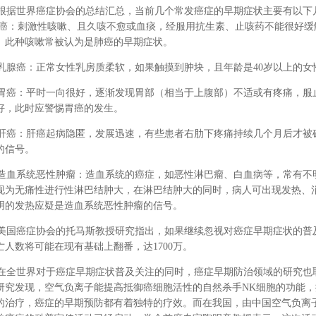
据世界癌症协会的总结汇总，当前几个常发癌症的早期症状主要有以下
癌：刺激性咳嗽、且久咳不愈或血痰，经服用抗生素、止咳药不能很好缓
。此种咳嗽常被认为是肺癌的早期症状。
腺癌：正常女性乳房质柔软，如果触摸到肿块，且年龄是40岁以上的女
癌：平时一向很好，逐渐发现胃部（相当于上腹部）不适或有疼痛，服
好，此时应警惕胃癌的发生。
癌：肝癌起病隐匿，发展迅速，有些患者右肋下疼痛持续几个月后才被
的信号。
血系统恶性肿瘤：造血系统的癌症，如恶性淋巴瘤、白血病等，常有不
现为无痛性进行性淋巴结肿大，在淋巴结肿大的同时，病人可出现发热、
明的发热应疑是造血系统恶性肿瘤的信号。
国癌症协会的托马斯教授研究指出，如果继续忽视对癌症早期症状的普及和
亡人数将可能在现有基础上翻番，达1700万。
全世界对于癌症早期症状普及关注的同时，癌症早期防治领域的研究也
研究发现，空气负离子能提高抵御癌细胞活性的自然杀手NK细胞的功能
的治疗，癌症的早期预防都有着独特的疗效。而在我国，由中国空气负离