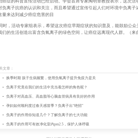
治癌症的科普宣传活动已经启动。学会首席专家陶明章教授表示，这次活
对负离子抗癌的认识和关注，而且希望通过宣传引起人们对环境中负离子
含量来达到减少癌症危害的目
时，活动专家组表示，希望这次癌症早期症状的知识普及，能鼓励公众
我们的生活创造出富含负氧离子的绿色空间，让癌症远离现代人群。（来
关文章：
换季时期 孩子生病频繁，使用负氧离子提升免疫力是关
负离子究竟在我们的生活中充当着怎样的角色呢？
负离子对高血压、高血脂等心脑血管病具有良好的作用
孕妇如何顺利度过春天感冒季？负离子出“绝招”
负离子的作用你知道几个？了解负离子的七大功能
负离子的作用可有效净化室内pm2.5，保护人体呼吸