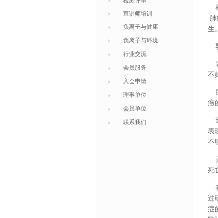
检测评审
根
宣讲师培训
肺
负离子与健康
生
负离子与环境
乳
行业交流
胃
会员服务
不
入会申请
肝
理事单位
癌
会员单位
造
联系我们
表
不
美
死
在
过
症