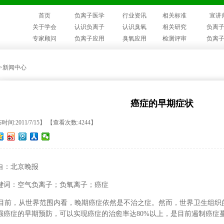
首页
负离子医学
行业资讯
相关标准
宣讲
关于学会
认识负离子
认识臭氧
相关研究
负离
专家顾问
负离子应用
臭氧应用
检测评审
负离
>>新闻中心
癌症的早期症状
时间:2011/7/15】 【查看次数:4244】
自：北京晚报
键词：空气负离子；负氧离子；癌症
前，从世界范围内看，晚期癌症依然是不治之症。然而，世界卫生组织
强癌症的早期预防，可以实现癌症的治愈率达80%以上，是目前遏制癌症