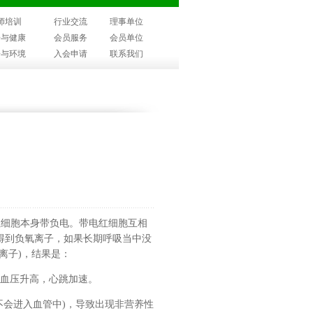
师培训
行业交流
理事单位
子与健康
会员服务
会员单位
子与环境
入会申请
联系我们
细胞本身带负电。带电红细胞互相
得到负氧离子，如果长期呼吸当中没
离子)，结果是：
血压升高，心跳加速。
会进入血管中)，导致出现非营养性