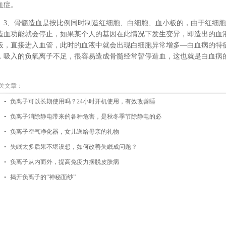
血症。
、骨髓造血是按比例同时制造红细胞、白细胞、血小板的，由于红细胞
造血功能就会停止，如果某个人的基因在此情况下发生变异，即造出的血
板，直接进入血管，此时的血液中就会出现白细胞异常增多—白血病的特
，吸入的负氧离子不足，很容易造成骨髓经常暂停造血，这也就是白血病
关文章：
负离子可以长期使用吗？24小时开机使用，有效改善睡
负离子消除静电带来的各种危害，是秋冬季节除静电的必
负离子空气净化器，女儿送给母亲的礼物
失眠太多后果不堪设想，如何改善失眠成问题？
负离子从内而外，提高免疫力摆脱皮肤病
揭开负离子的“神秘面纱”