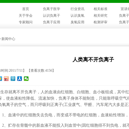
首页
负离子医学
行业资讯
相关标准
宣讲
关于学会
认识负离子
认识臭氧
相关研究
负离
专家顾问
负离子应用
臭氧应用
检测评审
负离
>>新闻中心
人类离不开负离子
时间:2011/7/11】 【查看次数:4156】
生存就离不开负离子，人的血液由红细胞、白细胞、血小板组成，其中红
斥，使血液粘性降低、流速加快，负离子身体不能制造，只能靠呼吸空气
负氧离子
的空气，而只呼吸到正离子(工业废气、甲醛、汽车尾汽大多是正
、血液中的红细胞失去负电，而变成不带电的红细胞，血液粘性增加，
、贮存在骨髓中的新血液不能投入到血管中(因红细胞得不到负电，就不