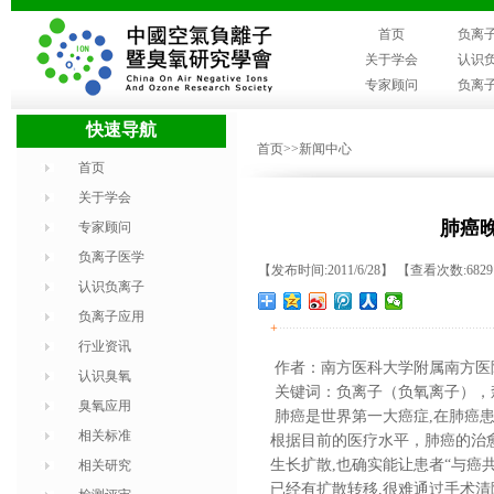
首页
负离
关于学会
认识
专家顾问
负离
快速导航
首页
>>新闻中心
首页
关于学会
肺癌
专家顾问
负离子医学
【发布时间:2011/6/28】 【查看次数:682
认识负离子
负离子应用
+
行业资讯
作者：南方医科大学附属南方医
认识臭氧
关键词：负离子（负氧离子），
臭氧应用
肺癌是世界第一大癌症,在肺癌患
相关标准
根据目前的医疗水平，肺癌的治
生长扩散,也确实能让患者“与癌共
相关研究
已经有扩散转移,很难通过手术