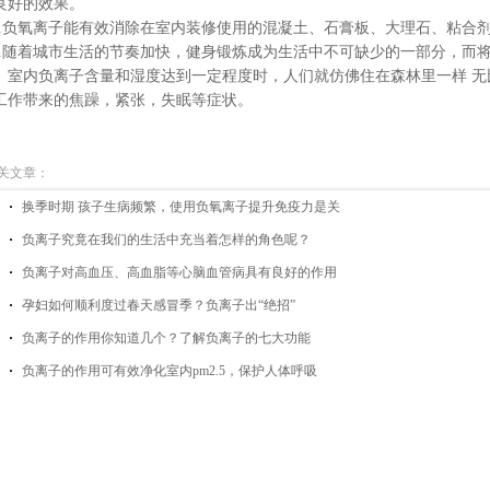
良好的效果。
.
负氧离
子能有效消除在室内装修使用的混凝土、石膏板、大理石、粘合
.
随着城市生活的节奏加快，健身锻炼成为生活中不可缺少的一部分，而
。室内负离子含量和湿度达到一定程度时，人们就仿佛住在森林里一样 
工作带来的焦躁，紧张，失眠等症状。
关文章：
换季时期 孩子生病频繁，使用负氧离子提升免疫力是关
负离子究竟在我们的生活中充当着怎样的角色呢？
负离子对高血压、高血脂等心脑血管病具有良好的作用
孕妇如何顺利度过春天感冒季？负离子出“绝招”
负离子的作用你知道几个？了解负离子的七大功能
负离子的作用可有效净化室内pm2.5，保护人体呼吸