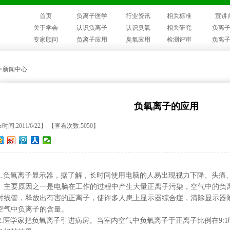
首页
负离子医学
行业资讯
相关标准
宣讲
关于学会
认识负离子
认识臭氧
相关研究
负离
专家顾问
负离子应用
臭氧应用
检测评审
负离
>>新闻中心
负氧离子的应用
时间:2011/6/22】 【查看次数:5050】
.
负氧离子显示器，据了解，长时间使用电脑的人易出现视力下降、头痛
。主要原因之一是电脑在工作的过程中产生大量正离子污染，空气中的负
射线管，释放出有害的正离子，使许多人患上显示器综合症，清除显示器
空气中负离子的含量。
2.
医学家把负氧离子引进病房。当室内空气中负氧离子于正离子比例在
9:1