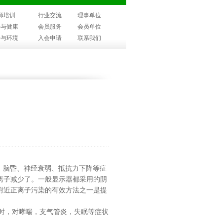
师培训
行业交流
理事单位
子与健康
会员服务
会员单位
子与环境
入会申请
联系我们
、脑昏、神经衰弱、抵抗力下降等症
离子减少了。一般显示器都采用的阴
附近正离子污染的有效方法之一是提
时，对哮喘，支气管炎，失眠等症状