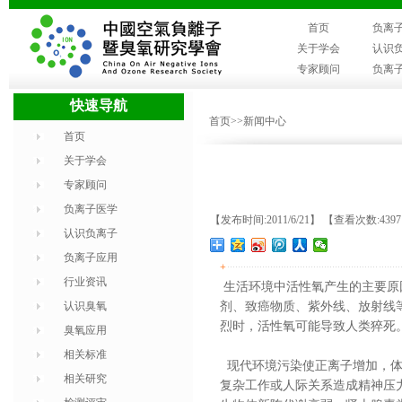
首页
负离
关于学会
认识
专家顾问
负离
快速导航
首页
>>新闻中心
首页
关于学会
专家顾问
负离子医学
【发布时间:2011/6/21】 【查看次数:439
认识负离子
负离子应用
+
行业资讯
生活环境中活性氧产生的主要原
认识臭氧
剂、致癌物质、紫外线、放射线
烈时，活性氧可能导致人类猝死
臭氧应用
相关标准
现代环境污染使正离子增加，体
相关研究
复杂工作或人际关系造成精神压