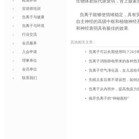
检测评审
生物体新陈代谢衰弱，肾上腺素
宣讲师培训
负离子
能够使情绪稳定，具有
负离子与健康
自主神经的高级中枢和植物神经
负离子与环境
和神经衰弱具有极佳的效果.
行业交流
其他相关文章：
会员服务
入会申请
负离子可以长期使用吗？24小
理事单位
负离子消除静电带来的各种危
会员单位
负离子空气净化器，女儿送给
联系我们
失眠太多后果不堪设想，如何
负离子从内而外，提高免疫力
揭开负离子的“神秘面纱”