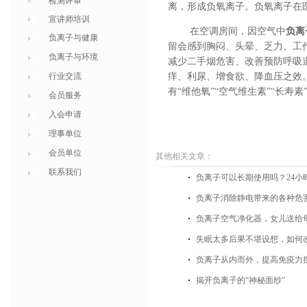
检测评审
离，形成负氧离子。负氧离子在医
宣讲师培训
在空调房间，因空气中
负离
负离子与健康
留会感到胸闷、头晕、乏力、工
负离子与环境
减少二手烟危害、改善预防呼吸
行业交流
痒、利尿、增食欲、降血压之效
有“维他氧”“空气维生素”“长寿素
会员服务
入会申请
理事单位
会员单位
其他相关文章：
联系我们
负离子可以长期使用吗？24小
负离子消除静电带来的各种危
负离子空气净化器，女儿送给
失眠太多后果不堪设想，如何
负离子从内而外，提高免疫力
揭开负离子的“神秘面纱”