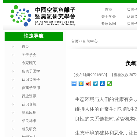
首页
负离
关于学会
认识
专家顾问
负离
快速导航
首页
>>新闻中心
首页
关于学会
负氧
专家顾问
负离子医学
【发布时间:2021/9/30】 【查看次数:307
认识负离子
负离子应用
+
行业资讯
生态环境与人们的健康有关,
认识臭氧
维持人体的正常生理功能,生
臭氧应用
良性的关系链接时,监管机构
相关标准
相关研究
生态环境的破坏和恶化，让