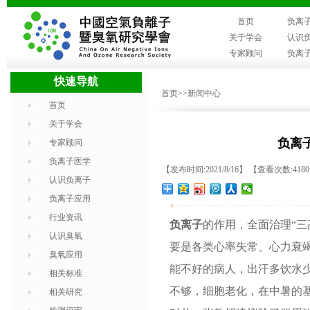
首页
负离
关于学会
认识
专家顾问
负离
快速导航
首页
>>新闻中心
首页
关于学会
负离
专家顾问
负离子医学
【发布时间:2021/8/16】 【查看次数:418
认识负离子
负离子应用
+
行业资讯
负离子
的作用，全面治理“三
认识臭氧
要是各类心率失常、心力衰
臭氧应用
能不好的病人，出汗多饮水
相关标准
不够，细胞老化，在中暑的
相关研究