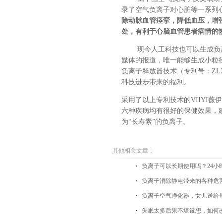
录了空气负离子对心脏等一系列
除动脉血管痉挛，降低血压，增
处，有利于心脑血管患者病情的
现今
人工科技也可以生成负
媒体的报道，
唯一
能
够
生成小粒
负离子释放器技术（专利号：ZL2010
科技进步带来的福利。
采用了以上专利技术的VIIYI薇伊
六种疾病均有很好的保健效果，
为
“长寿素”的负离子。
其他相关文章：
负离子可以长期使用吗？24小
负离子消除静电带来的各种危
负离子空气净化器，女儿送给
失眠太多后果不堪设想，如何