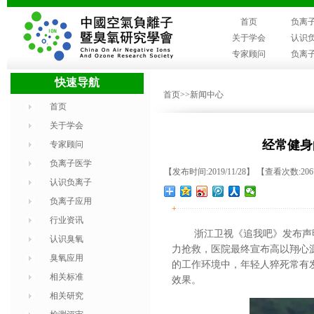
首页
负离
关于学会
认识
专家顾问
负离
快速导航
首页
>>新闻中心
首页
关于学会
经常健身
专家顾问
负离子医学
【发布时间:2019/11/28】 【查看次数:20
认识负离子
负离子应用
+
行业资讯
浙江卫视《追我吧》发布声
认识臭氧
力抢救，医院最终宣布高以翔心
臭氧应用
的工作环境中，年轻人猝死常有
相关标准
效果。
相关研究