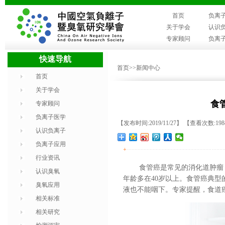
首页
负离
关于学会
认识
专家顾问
负离
快速导航
首页
>>新闻中心
首页
关于学会
食
专家顾问
负离子医学
【发布时间:2019/11/27】 【查看次数:19
认识负离子
负离子应用
+
行业资讯
食管癌是常见的消化道肿瘤
认识臭氧
年龄多在40岁以上。食管癌典
臭氧应用
液也不能咽下。
专家提醒，食道
相关标准
相关研究