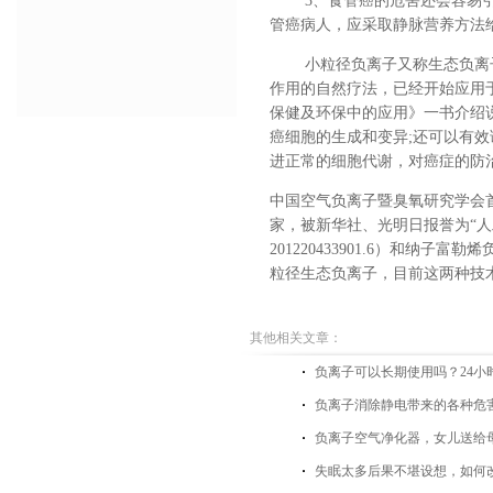
3、食管癌的危害还会容易
管癌病人，应采取静脉营养方法
小粒径负离子又称生态负离
作用的自然疗法，已经开始应用
保健及环保中的应用》一书介绍
癌细胞的生成和变异;还可以有
进正常的细胞代谢，对癌症的防
中国空气负离子暨臭氧研究学会
家
，被新华社、光明日报誉为
“
人
201220433901.6
）和纳子富勒烯
粒径生态负离子，
目前这两种技术
其他相关文章：
负离子可以长期使用吗？24小
负离子消除静电带来的各种危
负离子空气净化器，女儿送给
失眠太多后果不堪设想，如何