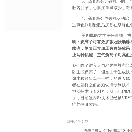
3
、高血脂会导致冠心病，
腔内变窄，心肌注血量减少，造
4
、高血脂会危害冠状动脉
过氧化作用酸败后沉积在动脉血
第四军医大学主任医师、博
明：
负离子可有效扩张冠状动脉
绞痛，恢复正常血压有良好效果
上两种机能，空气负离子对高血
我们除了进入大自然界中补充负
以生成负离子，但是由于生成技
像小粒径负离子一样，穿透人体
者在
选择之前必须认清专利技术
放器技术（专利号：
ZL20102026
子，
目前这两种技术已经被VIIY
疗养保健效果。
其他相关文章：
负离子可以长期使用吗？24小