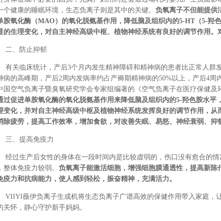
一个健康的睡眠环境，
生态负离子
则是其中的关键。
负氧离子不但能提供
单胺氧化酶（
MAO）的氧化脱氨基作用，降低脑及组织内的5-HT（5-
显的生理变化，对自主神经高级中枢、植物神经系统有良好的调节作用。
二、
防止抑郁
有关临床统计，产后
3个月内发生精神障碍和精神病的患者比正常人群发
神病的高峰期，产后2周内发病率约占产褥期精神病的50%以上，产后4周
中国空气负离子暨臭氧研究学会专家组
编著的
《空气负离子在医疗保健及
通过促进单胺氧化酶的氧化脱氨基作用来降低脑及组织内的
5-羟色胺水
理变化，并对自主神经高级中枢及植物神经系统发挥良好的调节作用，从
消除疲劳，提高工作效率，增加食欲，对改善失眠、易怒、神经衰弱、抑
三、
提高免疫力
经过生产后女性的身体在一段时间内是比较虚弱的，伤口没有愈合的情
，整体免疫力较弱。
负氧离子能激活细胞，增强细胞膜通透性，提高新陈
免疫力和抗病能力，使人感到轻松，振奋精神，充满活力。
VIIYI薇伊负离子
生成机将生态
负离子
广谱高效的保健作用带入家庭，
的关怀，静心守护新手妈妈。