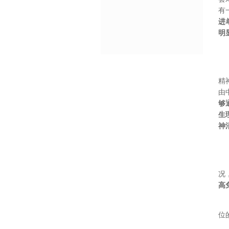
有
进
明
精
由
够
生
神
况
高
位