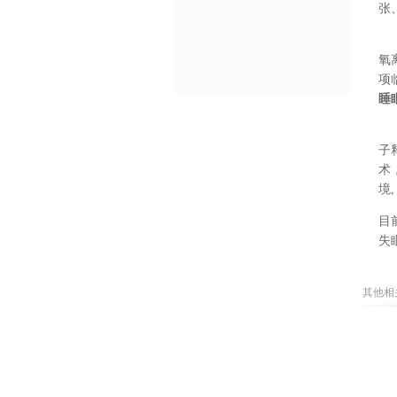
张
氧
项
睡
子
术
境
,
目
失
其他相