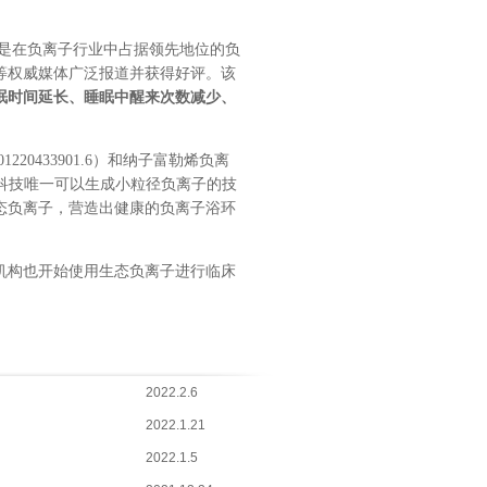
是在负离子行业中占据领先地位的负
等权威媒体广泛报道并获得好评。该
眠时间延长、睡眠中醒来次数减少、
01220433901.6
）和纳子富勒烯负离
科技唯一可以生成小粒径负离子的技
态负离子，营造出健康的负离子浴环
机构也开始使用生态负离子进行临床
2022.2.6
2022.1.21
2022.1.5