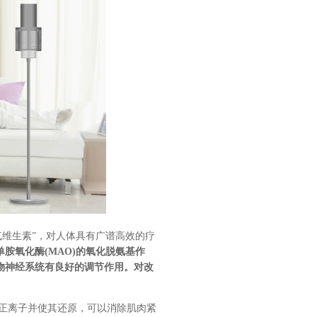
气维生素
”
，对人体具有
广谱高效的
疗
单胺氧化酶
(MAO)的氧化脱氨基作
物神经系统有良好的调节作用。对改
正离子并使其还原，可以消除肌肉紧