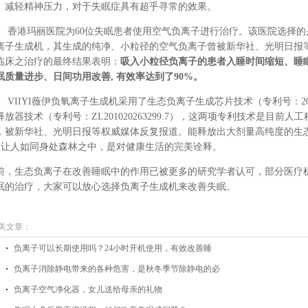
、减轻精神压力，对于失眠症具有超乎寻常的效果。
香港玛丽医院为
60
位失眠患者使用空气负离子进行治疗。该医院选择的
离子生成机，其生成的纯净、小粒径的空气负离子曾被新华社、光明日报
临床之治疗的最终结果表明：
吸入小粒径负离子的患者入睡时间缩短、睡
眠质量进步、日间功用改善
,
有效率达到了
90%
。
VIIYI薇伊
负氧离子生成机采用了生态负离子生成芯片技术（专利号：
2
释放器技术（专利号：
ZL201020263299.7
），这两项专利技术是目前人工
，被新华社、光明日报等权威媒体反复报道。能释放出大剂量高纯度的生
让人如同身处森林之中，是对健康生活的完美诠释。
前，生态负离子在改善睡眠中的作用已被更多的研究学者认可，部分医疗
眠的治疗，大家可以放心选择负离子生成机来改善失眠。
关文章：
负离子可以长期使用吗？24小时开机使用，有效改善睡
负离子消除静电带来的各种危害，是秋冬季节除静电的必
负离子空气净化器，女儿送给母亲的礼物