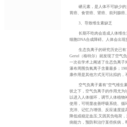
硒元素，是人体不可缺少的
胃癌、食管癌、肾癌、前列腺癌
3
、导致维生素缺乏
长期不吃肉会造成人体维生
细胞
DNA
合成障碍。人体会出现
生态
负离子的研究历史已有
Gertel（格特尔）就发现了空气负
一次在学术上阐述了
生态
负离子
瀑布周围负氧离子含量最多；
1
康作用是
其他方式
无可比拟的，
空气负离子素有
“空气维生
状之下，空气负离子的作用尤为
以进入人体循环，调节人体植物
使用，可明显改善呼吸系统、循
充沛、记忆力增强、反应速度提
降低或稳定血压;又因其负电荷
病能力，预防和治疗某些疾病，