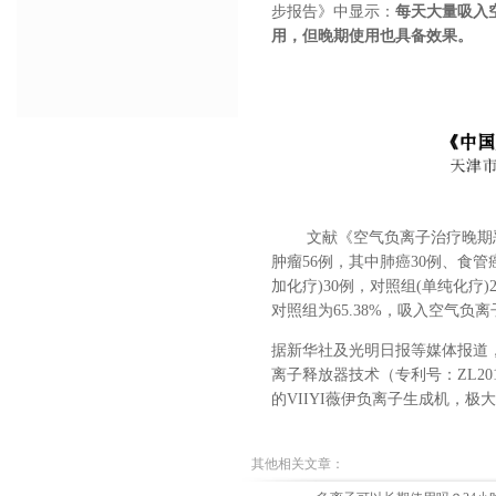
步报告》中显示：
每天大量吸入
用，但晚期使用也具备效果。
文献
《空气负离子治疗晚期
肿瘤
56
例，其中肺癌
30
例、食管
加化疗
)30
例，对照组
(
单纯化疗
)
对照组为
65
.38%
，吸入空气
负离
据新华社及光明日报等媒体报道
离子释放器技术（专利号：
ZL20
的VIIYI
薇伊
负离子生成机，极大
其他相关文章：