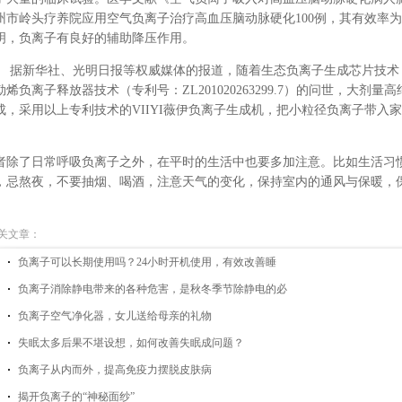
州市岭头疗养院应用空气负离子治疗高血压脑动脉硬化
100
例，其有效率为
明，负离子有良好的辅助降压作用。
据新华社、光明日报等权威媒体的报道，随着生态负离子生成芯片技术
勒烯负离子释放器技术（专利号：
ZL201020263299.7
）的问世，大剂量高
成，采用以上专利技术的
VIIYI
薇伊负离子生成机，把小粒径负离子带入家
。
者除了日常呼吸负离子之外，在平时的生活中也要多加注意。比如生活习
，忌熬夜，不要抽烟、喝酒，注意天气的变化，保持室内的通风与保暖，
关文章：
负离子可以长期使用吗？24小时开机使用，有效改善睡
负离子消除静电带来的各种危害，是秋冬季节除静电的必
负离子空气净化器，女儿送给母亲的礼物
失眠太多后果不堪设想，如何改善失眠成问题？
负离子从内而外，提高免疫力摆脱皮肤病
揭开负离子的“神秘面纱”