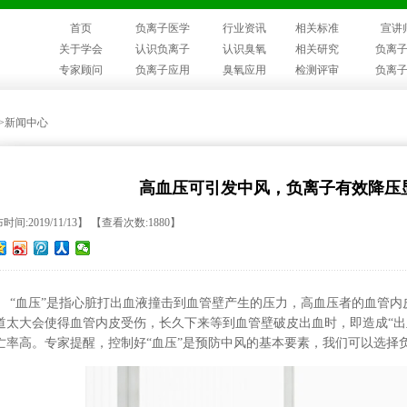
首页
负离子医学
行业资讯
相关标准
宣讲
关于学会
认识负离子
认识臭氧
相关研究
负离
专家顾问
负离子应用
臭氧应用
检测评审
负离
>>新闻中心
高血压可引发中风，负离子有效降压
间:2019/11/13】 【查看次数:1880】
“血压”是指心脏打出血液撞击到血管壁产生的压力，高血压者的血管
道太大会使得血管内皮受伤，长久下来等到血管壁破皮出血时，即造成“出
亡率高。专家提醒，
控制好
“血压”是预防中风的基本要素，我们可以选择