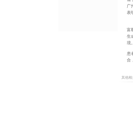
广
表
富
生
境
患
合
其他相