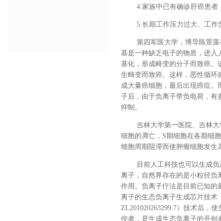
4.家族中已有确诊肝癌患
5.长期工作压力过大、工
第四军医大学，博导陈景藻
基是一种缺乏电子的物质，进入
基化，形成畸变的分子而致癌。
生畸变而致癌。这样，恶性循环
成大量癌细胞，最后出现癌症。
子后，由于负离子带负电荷，有
抑制。
吉林大学第一医院、吉林大
细胞的凋亡，S期细胞在各期细
细胞周期阻滞而使肿瘤细胞发生凋
目前人工科技也可以生成负
离子，自然界存在的是小粒径负
作用。
负离子疗法是目前已知的
离子的生态负离子生成芯片技术
ZL201020263299.7
佼者，是生成生态负离子的开创