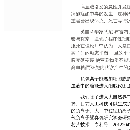
高血糖引发的急性并发
病酮症酸中毒的发生，这种
重者会出现休克、死亡等情
英国科学家悉尼
·布雷
验与探索，发现了程序性细
胞死亡理论》中认为：人是
离子）的动态平衡
一旦这个
,
膜变硬变厚
使营养物质不能
,
高血糖
而细胞内代谢产生的
;
负氧离子能增加细胞膜
血液中的糖能进入细胞代谢
我们除了进入大自然界
择。目前人工科技可以生成
的负离子。大、中粒径负离
气负离子暨臭氧研究学会研
芯片技术（专利号：
2012