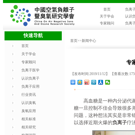
首页
负离
关于学会
认识
专家顾问
负离
快速导航
首页
>>新闻中心
首页
关于学会
专
专家顾问
负离子医学
【发布时间:2019/11/12】 【查看次数:17
认识负离子
负离子应用
+
行业资讯
高血糖是一种内分泌代
认识臭氧
糖一旦控制不佳会导致很多
臭氧应用
问题，这种想法其实是非常
相关标准
以选择近期火爆的
负离子
疗
相关研究