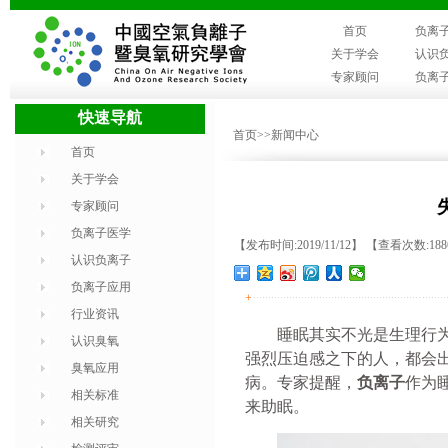
首页
负离
关于学会
认识
专家顾问
负离
快速导航
首页
>>新闻中心
首页
关于学会
专家顾问
负离子医学
【发布时间:2019/11/12】 【查看次数:18
认识负离子
负离子应用
+
行业资讯
睡眠其实不光是生理行
认识臭氧
强烈压迫感之下的人，都会
臭氧应用
病。
专家提醒，
负离子
作为
相关标准
来助眠。
相关研究