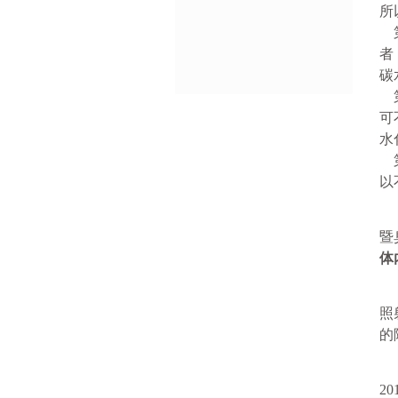
所
者
碳
可
水
以
暨
体
照
的
20