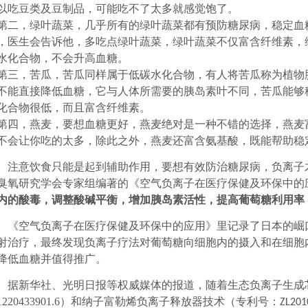
以吃豆类及豆制品，可能吃不了太多就感觉饱了。
第二，绿叶蔬菜，几乎所有的绿叶蔬菜都有预防糖尿病，稳定血
，医生会告诉他，多吃点绿叶蔬菜，绿叶蔬菜不仅富含纤维素，
水化合物，不会升高血糖。
第三，苦瓜，苦瓜同样属于低碳水化合物，有人将苦瓜称为植物
不能直接降低血糖，它与人体所需要的胰岛素叶不同，苦瓜能够
化合物很低，而且富含纤维素。
第四，燕麦，要想血糖更好，燕麦绝对是一种不错的选择，燕麦
不会让你吃的太多，除此之外，燕麦还富含氨基酸，既能帮助稳
注意饮食只能是起到辅助作用，要想有效防治糖尿病，负离子
臭氧研究学会专家组编著的《空气负离子在医疗保健及环保中的
内的酸毒，调整酸碱平衡，增加胰岛素活性，提高葡萄糖利用率
《空气负离子在医疗保健及环保中的应用》里记录了日本的崛
射治疗，最终发现负离子疗法对葡萄糖向细胞内的摄入和在细胞
降低血糖并值得推广。
据新华社、光明日报等权威媒体的报道，随着生态负离子生成
1220433901.6
）和纳子富勒烯负离子释放器技术（专利号：
ZL201