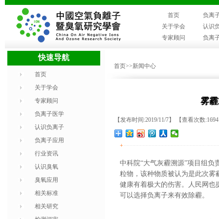
首页
负离
关于学会
认识
专家顾问
负离
快速导航
首页
>>新闻中心
首页
关于学会
雾霾
专家顾问
负离子医学
【发布时间:2019/11/7】 【查看次数:169
认识负离子
负离子应用
+
行业资讯
中科院“大气灰霾溯源”项目组
认识臭氧
粒物，该种物质被认为是此次雾
臭氧应用
健康有着极大的伤害。人民网也
相关标准
可以选择负离子来有效除霾。
相关研究