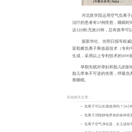
河北医学院运用空气负离子
治疗的患者有
例痊愈，睡眠时
17
达
例
无效
例，总有效率可
122
;
25
据新华社、光明日报等权威媒体
富勒烯负离子释放器技术（专利
生成，采用以上专利技术的
VIIYI
孕期失眠对孕妇和胎儿的影
胎儿带来不可逆的伤害，呼吸负
善睡眠。
其他相关文章：
负离子可以长期使用吗？24小
负离子消除静电带来的各种危
负离子空气净化器，女儿送给