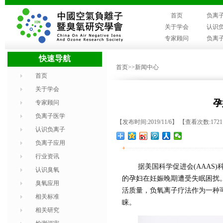
首页
负离
关于学会
认识
专家顾问
负离
快速导航
首页
>>新闻中心
首页
关于学会
孕
专家顾问
负离子医学
【发布时间:2019/11/6】 【查看次数:172
认识负离子
负离子应用
+
行业资讯
据美国科学促进会(AAAS)
认识臭氧
的孕妇在妊娠晚期遭受失眠困扰。
臭氧应用
活质量，负氧离子疗法作为一种
相关标准
睐。
相关研究