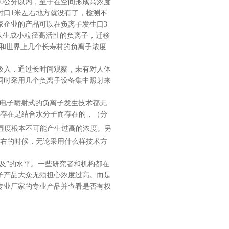
0
公分以内，至于在空间形成高浓度
射口
1
米左右地方就没有了，检测不
家企业的产品可以在负离子发生口
3-
以生成小粒径高活性的负离子，迁移
和世界上几个长寿村的负离子浓度
吸入，通过长时间观察，未有对人体
同时采用几个负离子设备集中照射来
电子喷射式的负离子发生技术都无
存在是结合水分子而存在的，（分
湿度根本不可能产生过高的浓度。另
左右的时候，无论采用什么样技术方
及”的水平。一些研究者和机构都在
子产品大众无须担心浓度过高。而是
专业厂家的专业产品并查看是否有权