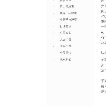
检测评审
境
负
宣讲师培训
到
负离子与健康
4
米
负离子与环境
率
行业交流
一
4
、
会员服务
有
入会申请
达
理事单位
会员单位
法
子
联系我们
外
法
千
要
威