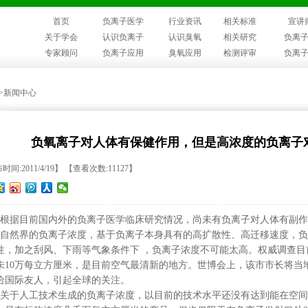
首页
负离子医学
行业资讯
相关标准
宣讲
关于学会
认识负离子
认识臭氧
相关研究
负离
专家顾问
负离子应用
臭氧应用
检测评审
负离
>>新闻中心
负氧离子对人体有保健作用，但是高浓度的负离子
间:2011/4/19】 【查看次数:11127】
根据目前国内外的负离子医学临床研究情况，尚未有负离子对人体有副作
自然界的负离子浓度，基于负离子本身具有的高扩散性、高迁移速度，负
性，加之刮风、下雨等气象条件下 ，负离子浓度不可能太高。权威调查
未
10
万每立方厘米，是目前空气最清新的地方。世博会上，该市市长将当
给国际友人，引起全球的关注。
关于人工技术生成的负离子浓度，以目前的技术水平还没有达到能在空间