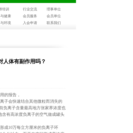
师培训
行业交流
理事单位
子与健康
会员服务
会员单位
子与环境
入会申请
联系我们
对人体有副作用吗？
用的报告，
离子会快速结合其他微粒而消失的
目前负离子含量最高地方张家界浓度也
地含有高浓度负离子的空气做成罐头
形成
10
万每立方厘米的负离子环