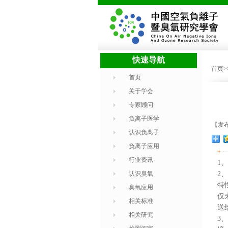
快速导航
首页
首页
关于学会
专家顾问
负离子医学
【发布时
认识负离子
负离子应用
+
行业资讯
1
、
认识臭氧
2
、
特
臭氧应用
仅
相关标准
送
相关研究
3
、