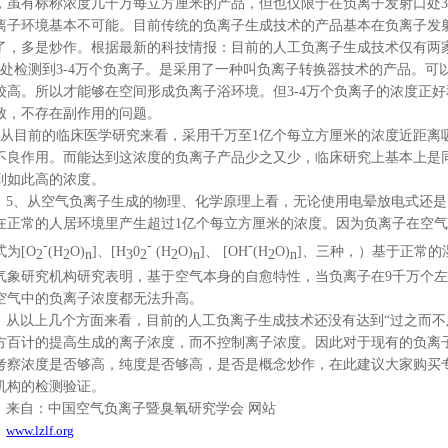
，虽有标称浓度几千万每立方厘米的产品，但也仅限于在负离子发射口处
3
离子环境基本不可能。目前传统的负离子生成技术的产品基本在负离子发
了，多是炒作。根据最新的科技情报：目前的人工负离子生成技术仅有两
处检测到
3-4
万个负离子。是采用了一种叫负离子转换器技术的产品。可
较高。所以才能够在空间形成负离子浴环境。但
3-4
万个负离子的浓度正好
致，不存在副作用的问题。
从目前的临床医学研究来看，采用千万至
1
亿个每立方厘米的浓度近距离
不良作用。而能达到这浓度的负离子产品少之又少，临床研究上基本上是
到如此高的浓度。
5
、从空气负离子生成的物理、化学原理上看，无论使用电晕放电式还是
在正常的人居环境里产生超过
1
亿个每立方厘米的浓度。因为负离子在空气
-
-
-
式为
[O
(H
O)
]、[H
0
(H
O)
]、 [OH
(H
O)
]、三种，）基于正常的
2
2
n
3
2
2
n
2
n
气象研究机构研究表明，基于空气本身的自愈特性，当负离子在9千万个
空气中的负离子浓度都无法升高。
从以上几个方面来看，目前的人工负离子生成技术还没有达到“过之而不
方百计的提高生成的离子浓度，而不控制离子浓度。因此对于现有的负离
考察浓度是否够高，纯度是否够高，是否是概念炒作，在此建议大家购买
机构的检测验证。
来自：中国空气负离子暨臭氧研究学会 网站
www.lzlf.org