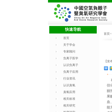
快速导航
首页
首页
关于学会
专家顾问
负离子医学
【发布
认识负离子
负离子应用
+
行业资讯
在
认识臭氧
但
丽
臭氧应用
果
相关标准
血
相关研究
能