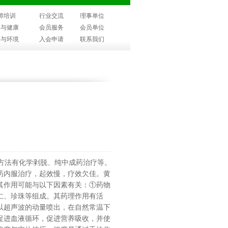
师培训
行业交流
理事单位
子与健康
会员服务
会员单位
子与环境
入会申请
联系我们
方法有化学剥脱、纯中成药治疗等。
药内服治疗，起效慢，疗效欠佳。黄
其作用可能与以下因素有关：①药物
仁、珍珠等组成。其药理作用有活
以超声波的动量喷出，在自然常温下
促进血液循环，促进营养吸收，并使