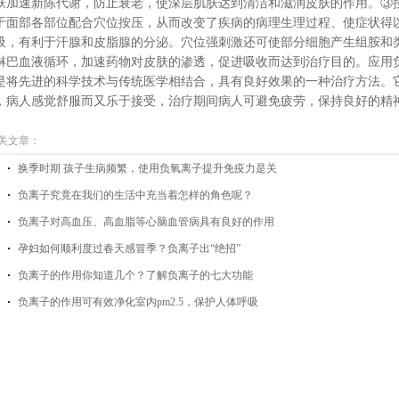
肤加速新陈代谢，防止衰老，使深层肌肤达到清洁和滋润皮肤的作用。③
于面部各部位配合穴位按压，从而改变了疾病的病理生理过程、使症状得
吸，有利于汗腺和皮脂腺的分泌。穴位强刺激还可使部分细胞产生组胺和
淋巴血液循环，加速药物对皮肤的渗透，促进吸收而达到治疗目的。应用
是将先进的科学技术与传统医学相结合，具有良好效果的一种治疗方法。
，病人感觉舒服而又乐于接受，治疗期间病人可避免疲劳，保持良好的精
关文章：
换季时期 孩子生病频繁，使用负氧离子提升免疫力是关
负离子究竟在我们的生活中充当着怎样的角色呢？
负离子对高血压、高血脂等心脑血管病具有良好的作用
孕妇如何顺利度过春天感冒季？负离子出“绝招”
负离子的作用你知道几个？了解负离子的七大功能
负离子的作用可有效净化室内pm2.5，保护人体呼吸