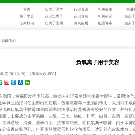
首页
负离子医学
行业资讯
相关标准
宣讲
关于学会
认识负离子
认识臭氧
相关研究
负离
专家顾问
负离子应用
臭氧应用
检测评审
负离
>>新闻中心
负氧离子用于美容
时间:2011/4/19】 【查看次数:4932】
我国，黄褐斑发病率较高，给病人心理及生活带来很大影响，常用治疗
化学剥脱治疗可使面部出现短痕、色素沉着等严重的副作用，采用纯中成
报道称负氧离子喷雾加果酸霜面部按摩治疗黄褐斑有较好的疗效，并分析
酸霜，主要成分由苹果酸、曲酸、三七、姚红、川芍、白奠、白药、薏苡
、祛风通经、消斑、营养白面、抗皱等功效。②负氧离子喷雾，由于水雾
充分渗透皮肤毛孔，打开皮肤障壁层和软化角质层，达到补充皮肤水分，